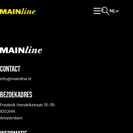
Meteen naar de content
NL
Hoofdmenu
Open zoeken
Contact
info@mainline.nl
Bezoekadres
Frederik Hendrikstraat 111-115
1052HN
Amsterdam