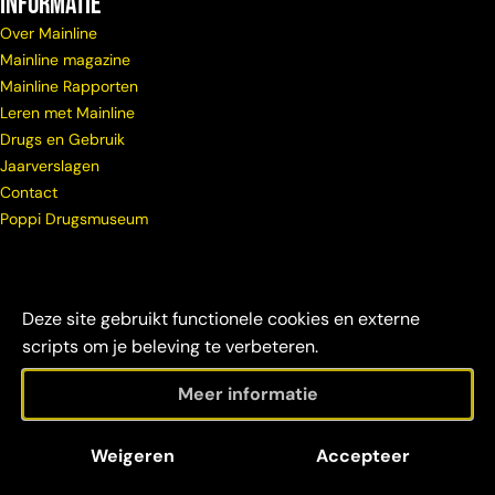
Informatie
Over Mainline
Mainline magazine
Mainline Rapporten
Leren met Mainline
Drugs en Gebruik
Jaarverslagen
Contact
Poppi Drugsmuseum
Deze site gebruikt functionele cookies en externe
scripts om je beleving te verbeteren.
Meer informatie
© Copyright
Maatschappelijke
Disclaimer &
Weigeren
Accepteer
Mainline 2026
verantwoordelijkheid
credits