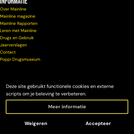
Informatie
Over Mainline
Mainline magazine
Mainline Rapporten
Leren met Mainline
Drugs en Gebruik
Jaarverslagen
Contact
Poppi Drugsmuseum
Deze site gebruikt functionele cookies en externe
scripts om je beleving te verbeteren.
Meer informatie
© Copyright
Maatschappelijke
Disclaimer &
Weigeren
Accepteer
Mainline 2026
verantwoordelijkheid
credits