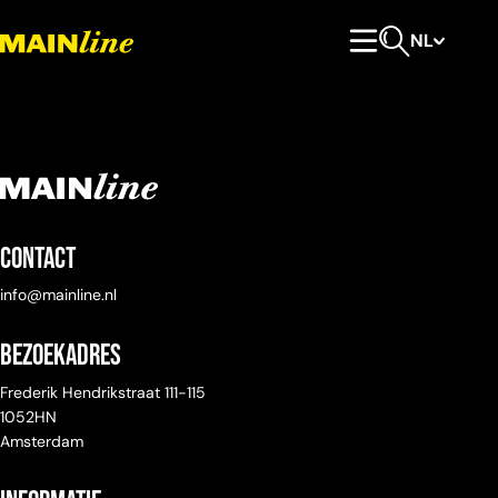
Meteen naar de content
NL
Hoofdmenu
Open zoeken
Contact
info@mainline.nl
Bezoekadres
Frederik Hendrikstraat 111-115
1052HN
Amsterdam