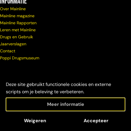
Informatie
Over Mainline
Mainline magazine
Mainline Rapporten
Leren met Mainline
Drugs en Gebruik
Jaarverslagen
Contact
Poppi Drugsmuseum
Deze site gebruikt functionele cookies en externe
scripts om je beleving te verbeteren.
Meer informatie
© Copyright
Maatschappelijke
Disclaimer &
Weigeren
Accepteer
Mainline 2026
verantwoordelijkheid
credits