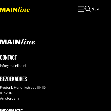
Meteen naar de content
NL
Hoofdmenu
Open zoeken
Contact
info@mainline.nl
Bezoekadres
Frederik Hendrikstraat 111-115
1052HN
Amsterdam