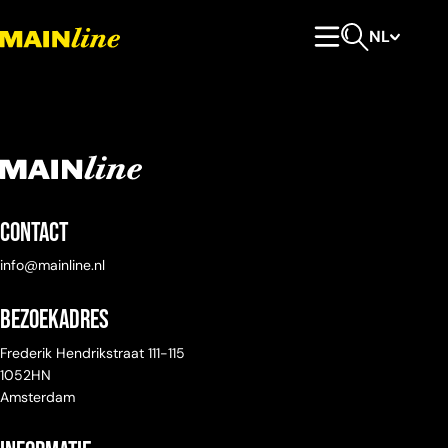
Meteen naar de content
NL
Hoofdmenu
Open zoeken
Contact
info@mainline.nl
Bezoekadres
Frederik Hendrikstraat 111-115
1052HN
Amsterdam