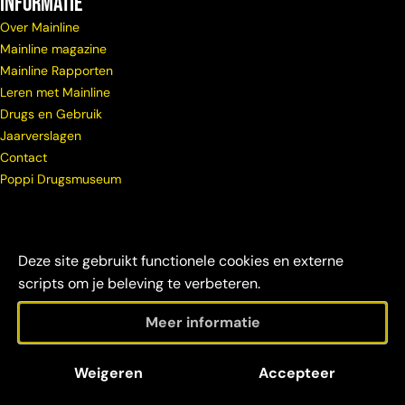
Informatie
Over Mainline
Mainline magazine
Mainline Rapporten
Leren met Mainline
Drugs en Gebruik
Jaarverslagen
Contact
Poppi Drugsmuseum
Deze site gebruikt functionele cookies en externe
scripts om je beleving te verbeteren.
Meer informatie
© Copyright
Maatschappelijke
Disclaimer &
Weigeren
Accepteer
Mainline 2026
verantwoordelijkheid
credits