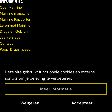
Informatie
Over Mainline
Mainline magazine
Mainline Rapporten
Leren met Mainline
Drugs en Gebruik
Jaarverslagen
Contact
Poppi Drugsmuseum
Deze site gebruikt functionele cookies en externe
scripts om je beleving te verbeteren.
Meer informatie
© Copyright
Maatschappelijke
Disclaimer &
Weigeren
Accepteer
Mainline 2026
verantwoordelijkheid
credits