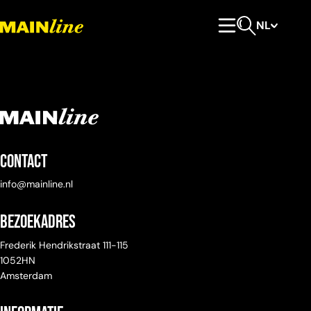
Meteen naar de content
NL
Hoofdmenu
Open zoeken
Contact
info@mainline.nl
Bezoekadres
Frederik Hendrikstraat 111-115
1052HN
Amsterdam