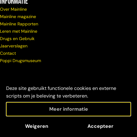
Informatie
Over Mainline
Mainline magazine
Mainline Rapporten
Leren met Mainline
Drugs en Gebruik
Jaarverslagen
Contact
Poppi Drugsmuseum
Deze site gebruikt functionele cookies en externe
scripts om je beleving te verbeteren.
Meer informatie
© Copyright
Maatschappelijke
Disclaimer &
Weigeren
Accepteer
Mainline 2026
verantwoordelijkheid
credits