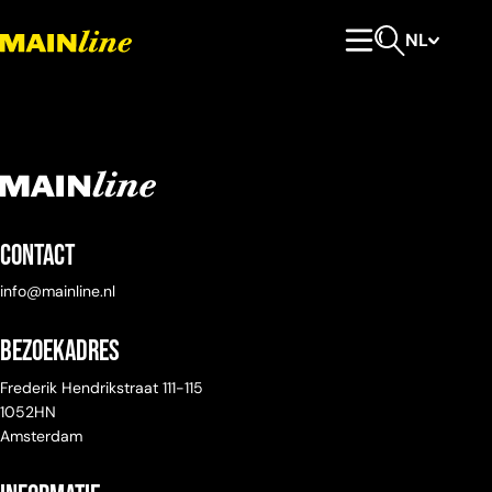
Meteen naar de content
NL
Hoofdmenu
Open zoeken
Contact
info@mainline.nl
Bezoekadres
Frederik Hendrikstraat 111-115
1052HN
Amsterdam