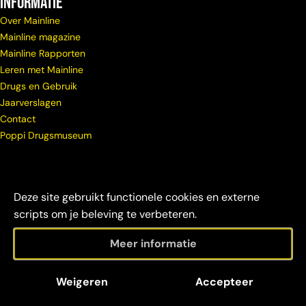
Informatie
Over Mainline
Mainline magazine
Mainline Rapporten
Leren met Mainline
Drugs en Gebruik
Jaarverslagen
Contact
Poppi Drugsmuseum
Deze site gebruikt functionele cookies en externe
scripts om je beleving te verbeteren.
Meer informatie
© Copyright
Maatschappelijke
Disclaimer &
Weigeren
Accepteer
Mainline 2026
verantwoordelijkheid
credits