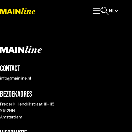
Meteen naar de content
NL
Hoofdmenu
Open zoeken
Contact
info@mainline.nl
Bezoekadres
Frederik Hendrikstraat 111-115
1052HN
Amsterdam