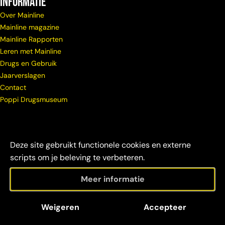
Informatie
Over Mainline
Mainline magazine
Mainline Rapporten
Leren met Mainline
Drugs en Gebruik
Jaarverslagen
Contact
Poppi Drugsmuseum
Deze site gebruikt functionele cookies en externe
scripts om je beleving te verbeteren.
Meer informatie
© Copyright
Maatschappelijke
Disclaimer &
Weigeren
Accepteer
Mainline 2026
verantwoordelijkheid
credits