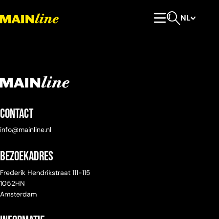
Meteen naar de content
NL
Hoofdmenu
Open zoeken
Contact
info@mainline.nl
Bezoekadres
Frederik Hendrikstraat 111-115
1052HN
Amsterdam