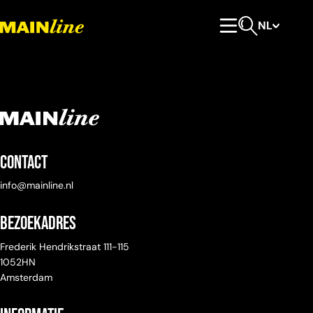
Meteen naar de content
NL
Hoofdmenu
Open zoeken
Contact
info@mainline.nl
Bezoekadres
Frederik Hendrikstraat 111-115
1052HN
Amsterdam