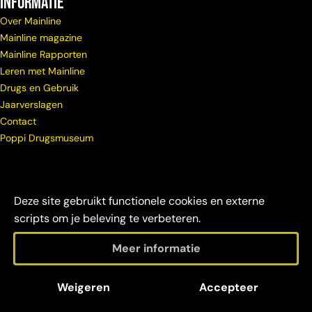
Informatie
Over Mainline
Mainline magazine
Mainline Rapporten
Leren met Mainline
Drugs en Gebruik
Jaarverslagen
Contact
Poppi Drugsmuseum
Deze site gebruikt functionele cookies en externe
scripts om je beleving te verbeteren.
Meer informatie
© Copyright
Maatschappelijke
Disclaimer &
Weigeren
Accepteer
Mainline 2026
verantwoordelijkheid
credits