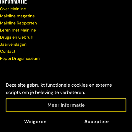
Informatie
Over Mainline
Mainline magazine
Mainline Rapporten
Leren met Mainline
Drugs en Gebruik
Jaarverslagen
Contact
Poppi Drugsmuseum
Deze site gebruikt functionele cookies en externe
scripts om je beleving te verbeteren.
Meer informatie
© Copyright
Maatschappelijke
Disclaimer &
Weigeren
Accepteer
Mainline 2026
verantwoordelijkheid
credits