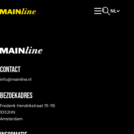
Meteen naar de content
NL
Hoofdmenu
Open zoeken
Contact
info@mainline.nl
Bezoekadres
Frederik Hendrikstraat 111-115
1052HN
Amsterdam