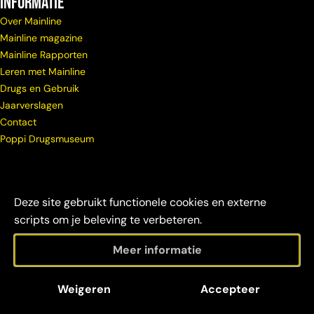
Informatie
Over Mainline
Mainline magazine
Mainline Rapporten
Leren met Mainline
Drugs en Gebruik
Jaarverslagen
Contact
Poppi Drugsmuseum
Deze site gebruikt functionele cookies en externe
scripts om je beleving te verbeteren.
Meer informatie
© Copyright
Maatschappelijke
Disclaimer &
Weigeren
Accepteer
Mainline 2026
verantwoordelijkheid
credits