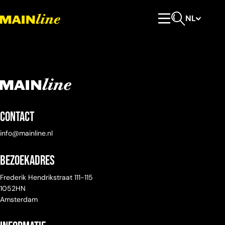
Meteen naar de content
NL
Hoofdmenu
Open zoeken
Contact
info@mainline.nl
Bezoekadres
Frederik Hendrikstraat 111-115
1052HN
Amsterdam