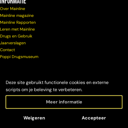
Informatie
Over Mainline
Mainline magazine
Mainline Rapporten
Leren met Mainline
Drugs en Gebruik
Jaarverslagen
Contact
Poppi Drugsmuseum
Deze site gebruikt functionele cookies en externe
scripts om je beleving te verbeteren.
Meer informatie
© Copyright
Maatschappelijke
Disclaimer &
Weigeren
Accepteer
Mainline 2026
verantwoordelijkheid
credits