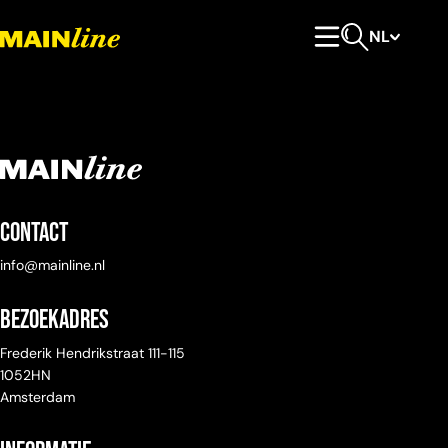
Meteen naar de content
NL
Hoofdmenu
Open zoeken
Contact
info@mainline.nl
Bezoekadres
Frederik Hendrikstraat 111-115
1052HN
Amsterdam