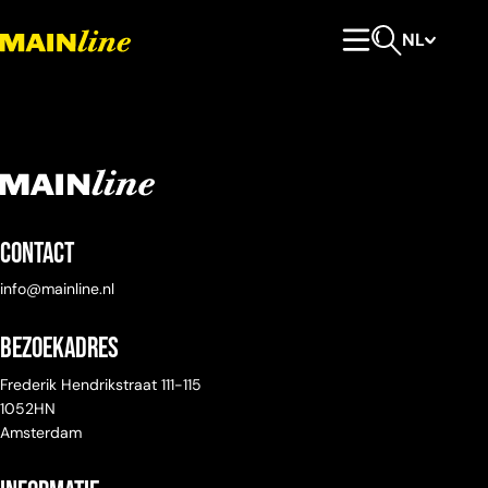
Meteen naar de content
NL
Hoofdmenu
Open zoeken
Contact
info@mainline.nl
Bezoekadres
Frederik Hendrikstraat 111-115
1052HN
Amsterdam