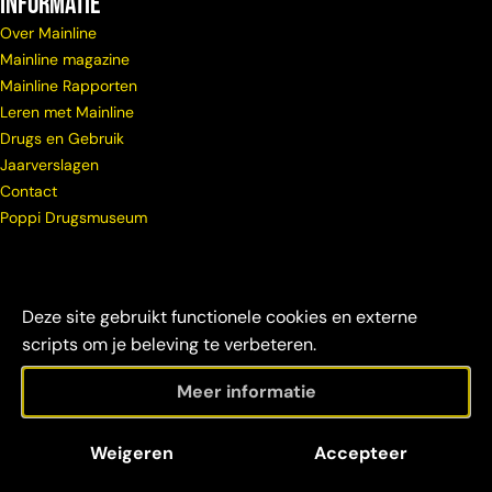
Informatie
Over Mainline
Mainline magazine
Mainline Rapporten
Leren met Mainline
Drugs en Gebruik
Jaarverslagen
Contact
Poppi Drugsmuseum
Deze site gebruikt functionele cookies en externe
scripts om je beleving te verbeteren.
Meer informatie
© Copyright
Maatschappelijke
Disclaimer &
Weigeren
Accepteer
Mainline 2026
verantwoordelijkheid
credits