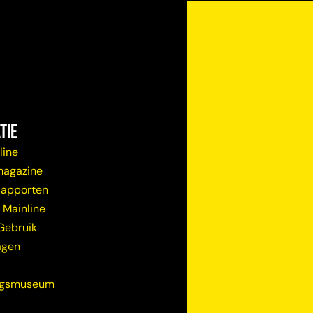
tie
line
magazine
Rapporten
 Mainline
Gebruik
agen
ugsmuseum