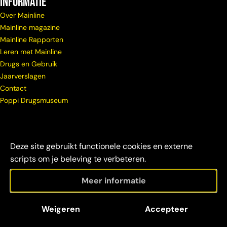
Informatie
Over Mainline
Mainline magazine
Mainline Rapporten
Leren met Mainline
Drugs en Gebruik
Jaarverslagen
Contact
Poppi Drugsmuseum
Deze site gebruikt functionele cookies en externe
scripts om je beleving te verbeteren.
Meer informatie
© Copyright
Maatschappelijke
Disclaimer &
Weigeren
Accepteer
Mainline 2026
verantwoordelijkheid
credits