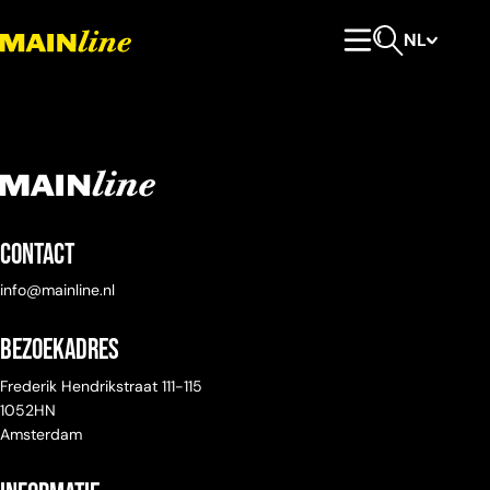
Meteen naar de content
NL
Hoofdmenu
Open zoeken
Contact
info@mainline.nl
Bezoekadres
Frederik Hendrikstraat 111-115
1052HN
Amsterdam