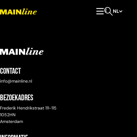
Meteen naar de content
NL
Hoofdmenu
Open zoeken
Contact
info@mainline.nl
Bezoekadres
Frederik Hendrikstraat 111-115
1052HN
Amsterdam