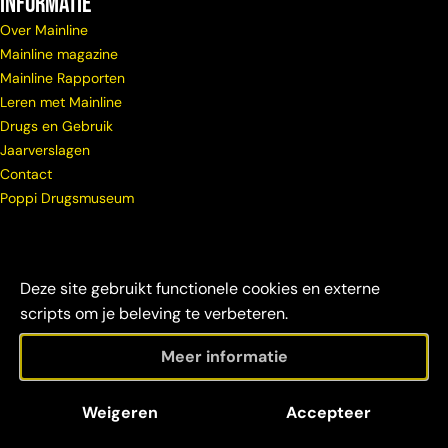
Informatie
Over Mainline
Mainline magazine
Mainline Rapporten
Leren met Mainline
Drugs en Gebruik
Jaarverslagen
Contact
Poppi Drugsmuseum
Deze site gebruikt functionele cookies en externe
scripts om je beleving te verbeteren.
Meer informatie
© Copyright
Maatschappelijke
Disclaimer &
Weigeren
Accepteer
Mainline 2026
verantwoordelijkheid
credits