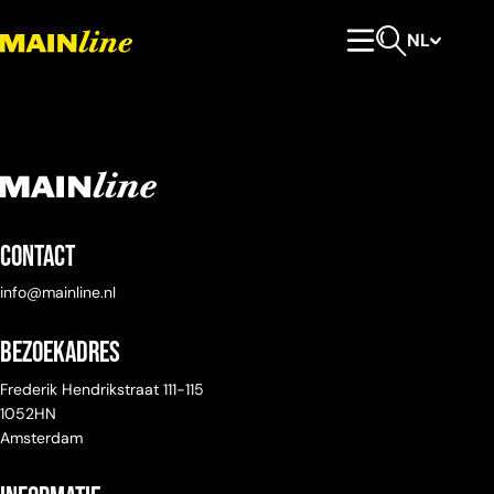
Meteen naar de content
NL
Hoofdmenu
Open zoeken
Contact
info@mainline.nl
Bezoekadres
Frederik Hendrikstraat 111-115
1052HN
Amsterdam