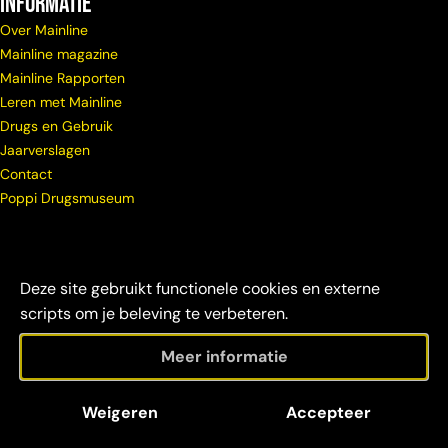
Informatie
Over Mainline
Mainline magazine
Mainline Rapporten
Leren met Mainline
Drugs en Gebruik
Jaarverslagen
Contact
Poppi Drugsmuseum
Deze site gebruikt functionele cookies en externe
scripts om je beleving te verbeteren.
Meer informatie
© Copyright
Maatschappelijke
Disclaimer &
Weigeren
Accepteer
Mainline 2026
verantwoordelijkheid
credits