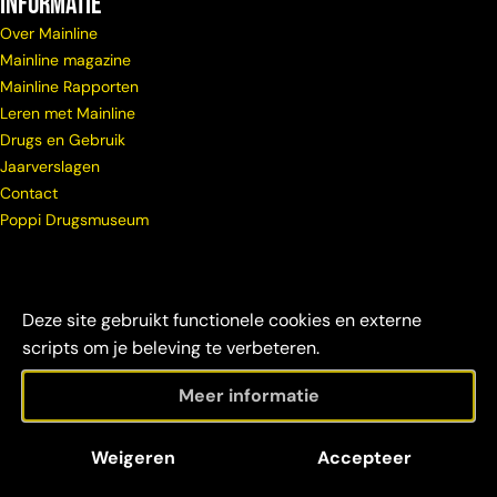
Informatie
Over Mainline
Mainline magazine
Mainline Rapporten
Leren met Mainline
Drugs en Gebruik
Jaarverslagen
Contact
Poppi Drugsmuseum
Deze site gebruikt functionele cookies en externe
scripts om je beleving te verbeteren.
Meer informatie
© Copyright
Maatschappelijke
Disclaimer &
Weigeren
Accepteer
Mainline 2026
verantwoordelijkheid
credits