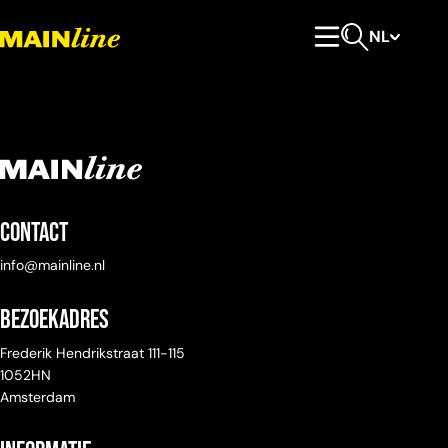
Meteen naar de content
NL
Hoofdmenu
Open zoeken
Contact
info@mainline.nl
Bezoekadres
Frederik Hendrikstraat 111-115
1052HN
Amsterdam