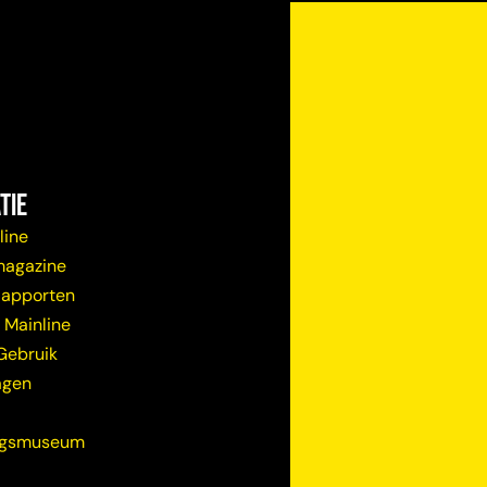
tie
line
magazine
Rapporten
 Mainline
Gebruik
agen
ugsmuseum