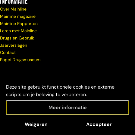
Informatie
Over Mainline
Mainline magazine
Mainline Rapporten
Leren met Mainline
Drugs en Gebruik
Jaarverslagen
Contact
Poppi Drugsmuseum
Deze site gebruikt functionele cookies en externe
scripts om je beleving te verbeteren.
Meer informatie
© Copyright
Maatschappelijke
Disclaimer &
Weigeren
Accepteer
Mainline 2026
verantwoordelijkheid
credits