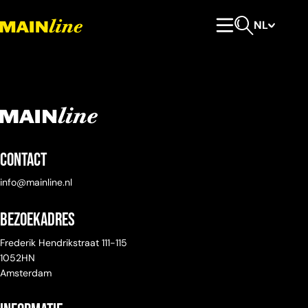
Meteen naar de content
NL
Hoofdmenu
Open zoeken
Contact
info@mainline.nl
Bezoekadres
Frederik Hendrikstraat 111-115
1052HN
Amsterdam