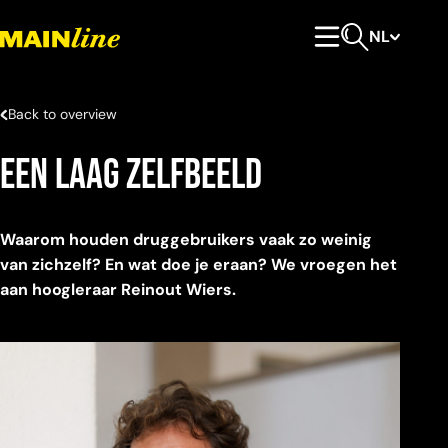
Meteen naar de content
NL
Hoofdmenu
Open zoeken
Back to overview
Een laag zelfbeeld
Waarom houden druggebruikers vaak zo weinig
van zichzelf? En wat doe je eraan? We vroegen het
aan hoogleraar Reinout Wiers.