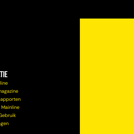
tie
line
magazine
Rapporten
 Mainline
Gebruik
agen