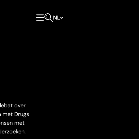
NL
Hoofdmenu
Open zoeken
debat over
n met Drugs
mensen met
derzoeken.