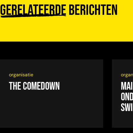
Gerelateerde
berichten
organisatie
organ
The Comedown
Mai
ond
swi