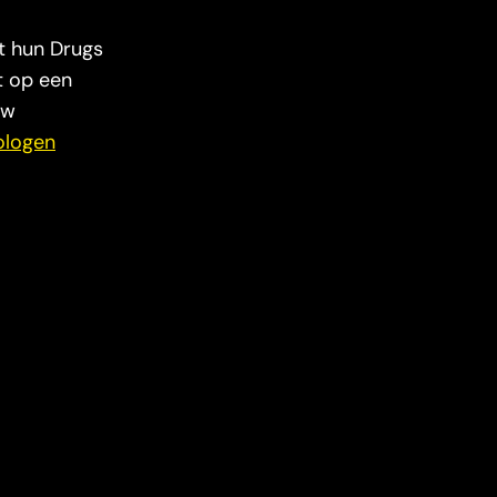
t hun Drugs
kt op een
uw
ologen