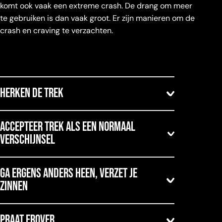
komt ook vaak een extreme crash. De drang om meer
te gebruiken is dan vaak groot. Er zijn manieren om de
crash en craving te verzachten.
Herken de trek
Als je de trek pas erkent als die al heel heftig is,
Accepteer trek als een normaal
dan is weerstand bieden moeilijk. Coketrek in
verschijnsel
het beginstadium leren herkennen geeft
mogelijkheden op tijd actie te ondernemen en
Trek wordt vaak als iets ongewenst ervaren.
het tij te keren.
Ga ergens anders heen, verzet je
Alsof het iets is dat automatisch leidt tot
zinnen
intensief gebruik. Dit is pertinent niet waar. Trek
hoeft niet automatisch te leiden tot gebruik..
Trek kan getriggerd worden door
Omarmen dat trek slechts een gevoel is dat
Praat erover
omgevingsfactoren. Een plek waar je dealer