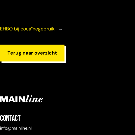
gebruik, wordt het ook steeds makkelijker de
trek gewoon te voelen en weer uit te laten
doven.
EHBO bij cocaïnegebruik
→
Terug naar overzicht
Contact
info@mainline.nl