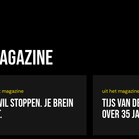
magazine
et magazine
uit het magazin
 wil stoppen. Je brein
Tijs van 
.
over 35 j