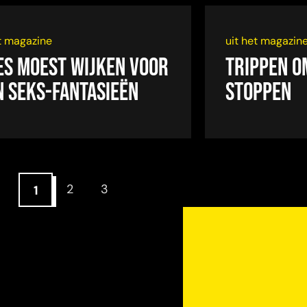
et magazine
uit het magazin
es moest wijken voor
Trippen o
n seks-fantasieën
stoppen
2
3
1