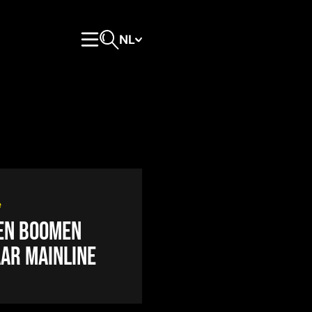
NL
Hoofdmenu
Open zoeken
e
den Boomen
aar Mainline