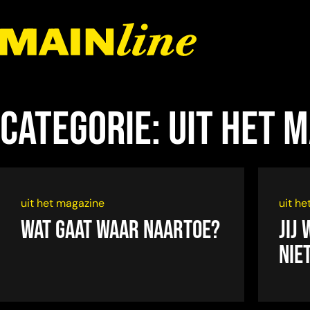
Meteen naar de content
Categorie:
uit het 
uit het magazine
uit h
Wat gaat waar naartoe?
Jij
niet