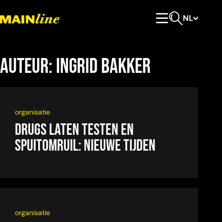
Meteen naar de content
NL
Hoofdmenu
Open zoeken
Auteur:
Ingrid Bakker
organisatie
DRUGS LATEN TESTEN EN
SPUITOMRUIL: NIEUWE TIJDEN
organisatie