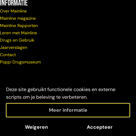
Informatie
Over Mainline
Mainline magazine
Mainline Rapporten
Leren met Mainline
Drugs en Gebruik
Jaarverslagen
Contact
Poppi Drugsmuseum
Deze site gebruikt functionele cookies en externe
scripts om je beleving te verbeteren.
Meer informatie
© Copyright
Maatschappelijke
Disclaimer &
Weigeren
Accepteer
Mainline 2026
verantwoordelijkheid
credits