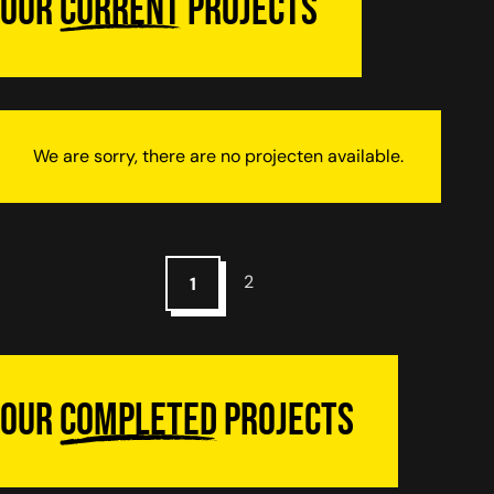
Our
current
projects
We are sorry, there are no projecten available.
2
1
Our
completed
projects