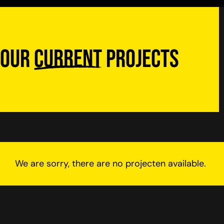
Our
current
projects
We are sorry, there are no projecten available.