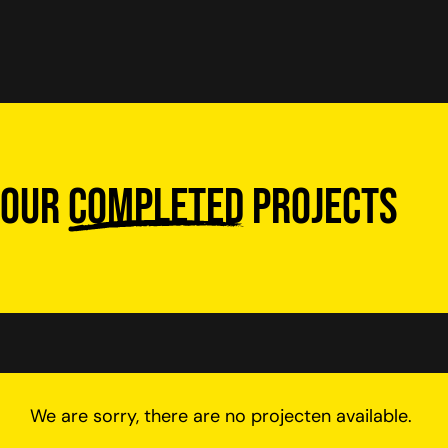
Our
completed
projects
We are sorry, there are no projecten available.