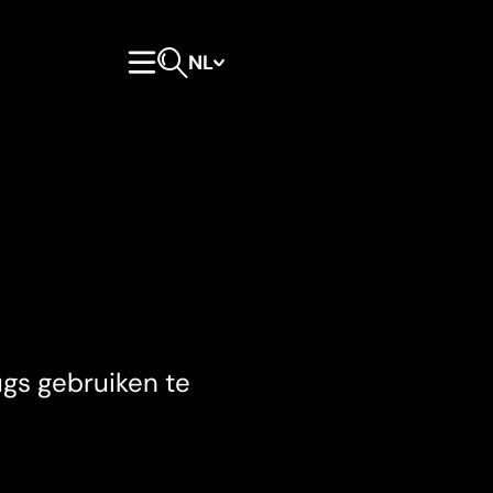
NL
Hoofdmenu
Open zoeken
ugs gebruiken te