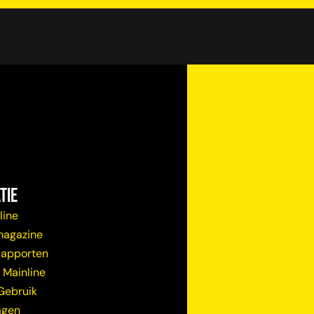
tie
line
magazine
Rapporten
 Mainline
Gebruik
agen